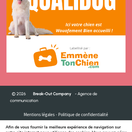
©
2026
Break-Out Company
- Agence de
communication
Mentions légales
-
Politique de confidentialité
Garde chien La Mongie / Pic du Midi – Garde de chien Parc
Afin de vous fournir la meilleure expérience de navigation sur
Animalier – Garde de chien Sanctuaire de Lourdes – Garde de