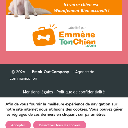
©
2026
Break-Out Company
- Agence de
communication
Mentions légales
-
Politique de confidentialité
Garde chien La Mongie / Pic du Midi – Garde de chien Parc
Afin de vous fournir la meilleure expérience de navigation sur
Animalier – Garde de chien Sanctuaire de Lourdes – Garde de
notre site internet nous utilisons des cookies. Vous pouvez gérer
chien Cauterets – Garde de chien Luz/Saint Sauveur – Garde
les réglages de ces derniers en cliquant sur
paramètres
.
de chien Bagnères-de-Bigorre – Garde de chien Saint-Jean-de-
Luz -Visite de
Chats –
Visite de Chiens –
Garde de NAC’S –
Accepter
Désactiver tous les cookies